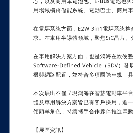
芯，以及商用車電池包、
E-Bus
電池包與
用場域橫跨儲能系統、電動巴士、商用
在電驅系統方面，
E2W 3in1
電驅系統整
求。在車用半導體領域，聚焦
SiC
晶片、
在車用解決方案方面，也是鴻海在軟硬
Software-Defined Vehicle
（
SDV
）發
機與網路配置，並符合多項國際車規，
本次展出不僅呈現鴻海在智慧電動車平
體及車用解決方案皆已有客戶採用，進
領頭羊角色，持續攜手合作夥伴推進電
【展區資訊】