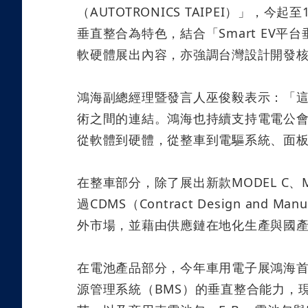
（
AUTOTRONICS TAIPEI
）」，今起至
垂直整合為特色，結合「
Smart EV
平台
軟硬體展出內容，亦強調台灣設計開發
鴻海副總經理暨發言人巫俊毅表示：「
術之間的連結。鴻海也持續支持電電公
從軟體到硬體，從整車到電驅系統、面
在整車部分，除了展出新款
MODEL C
、
過
CDMS
（
Contract Design and Manuf
外市場，並藉由供應鏈在地化生產與國
在電池產品部分，今年車用電子展鴻海
源管理系統（
BMS
）的垂直整合能力，