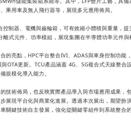
5MWh
儲能集裝箱系統等。其中，
LFP
疊片工藝，具備
車、乘用車及無人飛行器等，展現多元應用佈局。
誠信經營
FAQ 問答集
合控制器、電機與齒輪箱，可有效縮小體積與重量，提
分離式元件、功率模組，展現集團在半導體功率元件與
聯絡人資訊
訊息訂閱
整合的亮點，
HPC
平台整合
IVI
、
ADAS
與車身控制功能
展與
OTA
更新。
TCU
產品涵蓋
4G
、
5G
複合式天線整合
會員專區
具備規模化導入能力。
台的技術佈局，也反映實際產品導入與市場應用成果，
一步展現平台化與商業化進展。透過本次展出，期望扮
動車關鍵技術自主發展，強化從關鍵零組件到系統整合