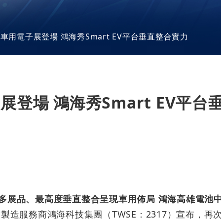
關聯企業
供應鏈管理
廠區巡禮
加入我們
組織及職掌
際車用電子展登場 鴻海秀Smart EV平台垂直整合實力
環境永續
集團行為準則暨責任標準
台灣廠區
董事會
社會參與
海外廠區
委員會
勞權維護
推動永續發展執行情形
大陸廠區
公司治理運作情形
員工福利措施
展登場 鴻海秀Smart EV平
內部稽核
利害關係人
影音中心
工作環境與員工人身安全
重要內規
利害關係人議合方式
HHTD 鴻海科技日
退休制度與其實施情形
風險管理
ESG 活動與論壇
資料中心
檔案中心
財務資訊
鴻海公司活動
永續報告書
鴻海風雲
財務概況
ESG Insight
多展品、最高度垂直整合呈現
車用
佈局 鴻海高雄電池
技製造服務商
鴻海科技集團（
TWSE
：
2317
）宣布，再
海外廠區
每季財務報告
供應商責任報告書