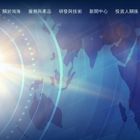
關於鴻海
服務與產品
研發與技術
新聞中心
投資人關係
美洲
陸
简体中文
美國
集團簡介
專利與獎項
企業永續概述
新聞集錦
服務與產品
經營方針
Tiếng Việt
墨西哥
願景宗旨與核心價值
專利與獎項概述
ESG願景與策略目標
最新消息
提升企業價值計畫
3+3+3=∞
集團概述
專利扶植新創計劃
響應國際倡議
電動車EV
投資人關係活動
焦點動態
創辦人
董事長的話與永續委員會
3+3+3佈局
鴻海研究院
產業與技術佈局
活動行事曆
董事長
焦點面向
活動新知
鴻海研究院概述
法說會與路演
集團大事紀
資料下載
永續治理
產業脈動
影音列表
營運據點
員工照護
公司活動
MIH EV 研發院
公司治理
全球版圖
健康安全
CSR
MIH 開放電動車聯盟介紹
概述