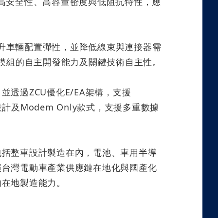
高安全性、高容量密度與低阻抗特性，應
升車輛配置彈性，並降低線束與連接器需
模組的自主開發能力及關鍵技術自主性。
，並透過
ZCU
優化
E/EA
架構，支援
設計及
Modem Only
款式，支援多重數據
包括整車設計製造在內，電池、車用半導
演台灣電動車產業供應鏈在地化與國產化
的在地製造能力。