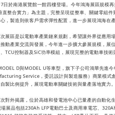
1
7
日於南港展覽館一館四樓登場。今年鴻海展區規模再
每月營收報告
社群平台
人權盡職調查報告書
垂直整合
實
力」為主題，完整呈現從整車、關鍵零組件
核心，製造則依客戶需求彈性配置，進一步展現鴻海在
公司年報
TCFD 淨零戰略報告書
X
信用評等
第三方稽核摘要報告
Linkedin
這次展區是以電動車產業鏈來規劃，希望讓外界從應用
股東專區
會推動產業交流與發展，今年進一步擴大參展規模，展
ESG重要政策
Instagram
板、
TCU
控制器及
SiC
功率模組，展現完整的電動車技術
利害關係人關注性
Youtube
股價資訊
議題之問卷調查
Facebook
股東會
MODEL D
與
MODEL U
等車型，旗下子公司鴻華先進今
鴻海教育基金會
acturing Service
，委託設計與製造服務）商業模式
Podcast ( i SEE 夢想家 )
股利資訊
產自製比例提升，展現電動車關鍵技術與量產落地實力
研究券商
HHTD活動網站
首次對外揭露，位於高雄和發電池中心已量產的自動化
台灣證券交易所
公開資訊觀測站
現場展品包括
230Ah LFP
電動巴士及商用車電芯、
320A
/重大訊息公告