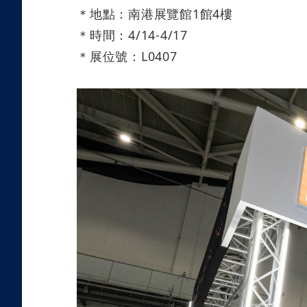
＊地點：南港展覽館
1
館
4
樓
＊時間：
4/14-4/17
＊展位號：
L0407