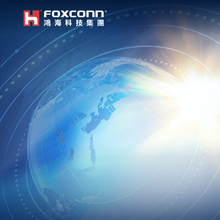
我們立足本地，放眼全球
鴻海集團
亞洲
集團首頁
繁體中文
｜
English
中國大
越南