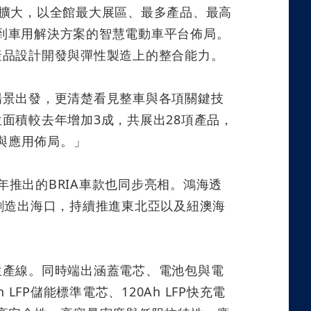
擴大，以全館最大展區、最多產品、最高
到車用解決方案的智慧電動車平台佈局。
產品設計開發與彈性製造上的整合能力。
場景出發，更清楚看見整車與各項關鍵技
位面積較去年增加
3
成，共展出
28
項產品，
與應用佈局。」
年推出的
BRIA
車款也同步亮相。鴻海透
創造出海口，持續推進東北亞以及紐澳海
。
生產線。同時端出涵蓋電芯、電池包與電
h LFP
儲能標準電芯、
120Ah LFP
快充電