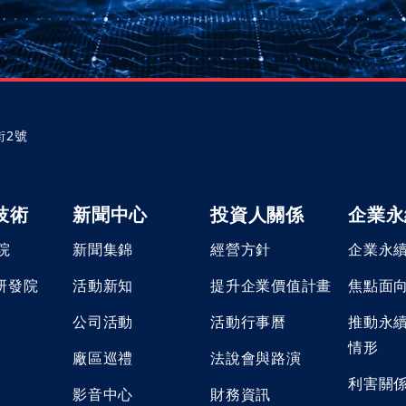
街2號
技術
新聞中心
投資人關係
企業永
院
新聞集錦
經營方針
企業永
 研發院
活動新知
提升企業價值計畫
焦點面
公司活動
活動行事曆
推動永
情形
廠區巡禮
法說會與路演
利害關
影音中心
財務資訊