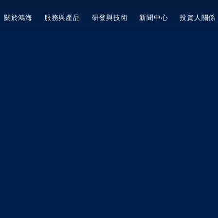
關於鴻海
服務與產品
研發與技術
新聞中心
投資人關係
美洲
陸
简体中文
美國
集團簡介
專利與獎項
企業永續概述
新聞集錦
服務與產品
經營方針
Tiếng Việt
墨西哥
願景宗旨與核心價值
專利與獎項概述
ESG願景與策略目標
最新消息
提升企業價值計畫
3+3+3=∞
集團概述
專利扶植新創計劃
響應國際倡議
電動車EV
投資人關係活動
焦點動態
創辦人
董事長的話與永續委員會
3+3+3佈局
鴻海研究院
產業與技術佈局
活動行事曆
董事長
焦點面向
活動新知
鴻海研究院概述
法說會與路演
集團大事紀
資料下載
永續治理
產業脈動
影音列表
營運據點
員工照護
公司活動
MIH EV 研發院
公司治理
全球版圖
健康安全
CSR
MIH 開放電動車聯盟介紹
概述