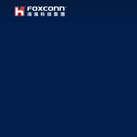
我們立足本地，放眼全球
鴻海集團
亞洲
集團首頁
繁體中文
｜
English
中國大
越南