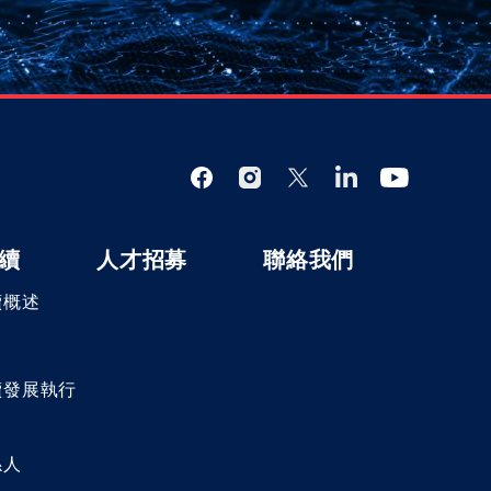
續
人才招募
聯絡我們
續概述
向
續發展執行
係人