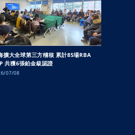
海擴大全球第三方稽核 累計85場RBA
AP 共獲6張鉑金級認證
26/07/08