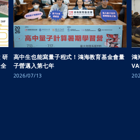
每月營收報告
社群平台
人權盡職調查報告書
公司年報
TCFD 淨零戰略報告書
X
信用評等
第三方稽核摘要報告
Linkedin
股東專區
ESG重要政策
Instagram
 研
高中生也能寫量子程式！鴻海教育基金會量
鴻
登全
子營邁入第七年
V
利害關係人關注性
Youtube
股價資訊
議題之問卷調查
2026/07/13
20
Facebook
股東會
鴻海教育基金會
Podcast ( i SEE 夢想家 )
股利資訊
研究券商
HHTD活動網站
台灣證券交易所
公開資訊觀測站
/重大訊息公告