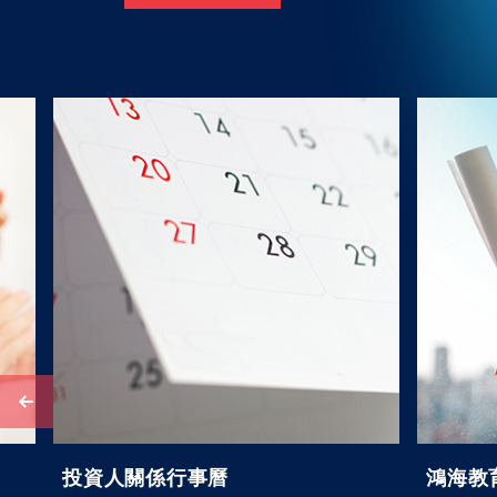
投資人關係行事曆
鴻海教