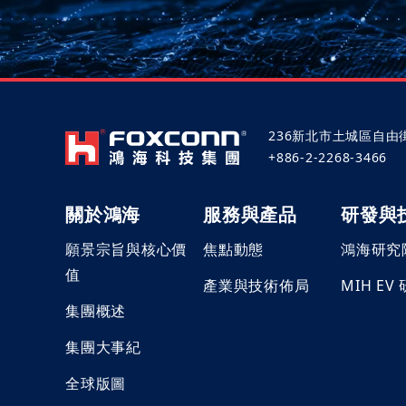
236新北市土城區自由
+886-2-2268-3466
關於鴻海
服務與產品
研發與
願景宗旨與核心價
焦點動態
鴻海研究
值
產業與技術佈局
MIH EV
集團概述
集團大事紀
全球版圖