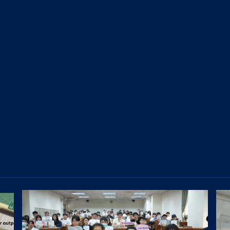
關聯企業
供應鏈管理
廠區巡禮
加入我們
組織及職掌
環境永續
集團行為準則暨責任標準
台灣廠區
董事會
社會參與
海外廠區
委員會
勞權維護
推動永續發展執行情形
大陸廠區
公司治理運作情形
員工福利措施
內部稽核
利害關係人
影音中心
工作環境與員工人身安全
重要內規
利害關係人議合方式
HHTD 鴻海科技日
退休制度與其實施情形
風險管理
ESG 活動與論壇
資料中心
檔案中心
財務資訊
鴻海公司活動
永續報告書
鴻海風雲
財務概況
ESG Insight
海外廠區
每季財務報告
供應商責任報告書