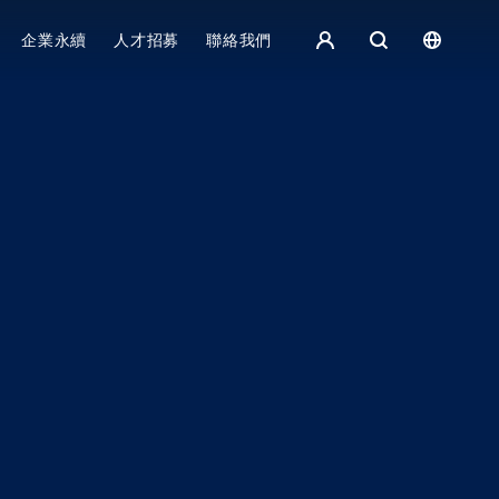
集團主頁 - 繁體中文
企業永續
人才招募
聯絡我們
歐洲
English
捷克
čeština
Español
斯洛伐克
Slovak