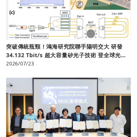
突破傳統瓶頸！鴻海研究院聯手陽明交大 研發
34.132 Tbit/s 超大容量矽光子技術 登全球光學
界國際期刊《Optics Express》
2026/07/23