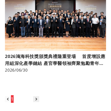
2026鴻海科技獎頒獎典禮隆重登場 首度增設應
用組深化產學鏈結 產官學醫領袖齊聚勉勵青年研
究者
2026/06/30
跳至
1
2
3
81
•••
頁