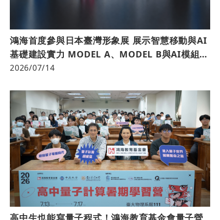
鴻海首度參與日本臺灣形象展 展示智慧移動與AI
基礎建設實力 MODEL A、MODEL B與AI模組化
資料中心首次於日本亮相
2026/07/14
高中生也能寫量子程式！鴻海教育基金會量子營