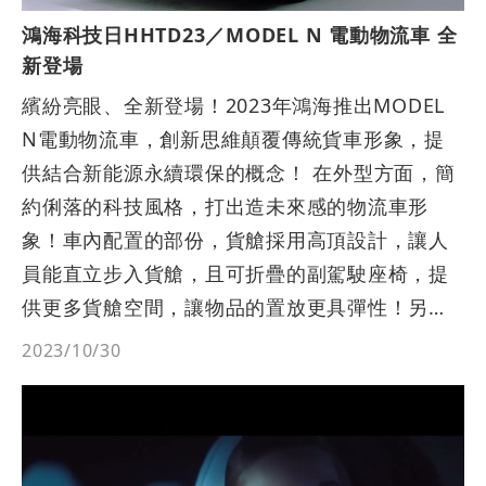
鴻海科技日HHTD23／MODEL N 電動物流車 全
新登場
繽紛亮眼、全新登場！2023年鴻海推出MODEL
N電動物流車，創新思維顛覆傳統貨車形象，提
供結合新能源永續環保的概念！ 在外型方面，簡
約俐落的科技風格，打出造未來感的物流車形
象！車內配置的部份，貨艙採用高頂設計，讓人
員能直立步入貨艙，且可折疊的副駕駛座椅，提
供更多貨艙空間，讓物品的置放更具彈性！另外
在安全上，一鍵開啟電動後捲門、兩側及後方設
2023/10/30
有安全警示投射燈、讓駕駛在運送貨物更安全、
更舒適、更有效率！