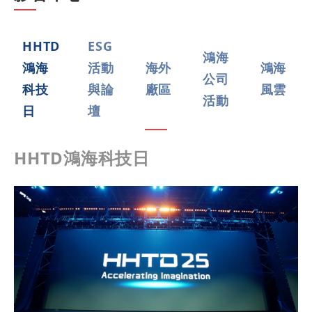
HHTD
ESG
鴻海
鴻海
活動
海外
鴻海
公司
科技
與論
廠區
風雲
活動
日
壇
HHTD鴻海科技日