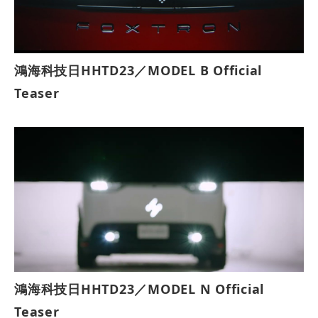
鴻海科技日HHTD23／MODEL B Official
Teaser
鴻海科技日HHTD23／MODEL N Official
Teaser