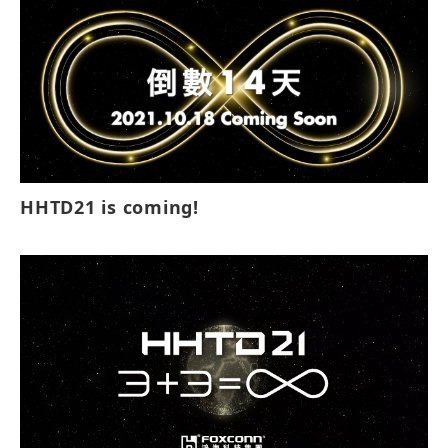
HHTD21 is coming!