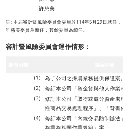
許慈美
註: 本屆審計暨風險委員會委員於114年5月29日就任，
許慈美委員為新任，其餘委員為續任。
審計暨風險委員會運作情形：
開會日期
議案內容
(
1
)
為子公司之採購業務提供保證案。
(
2
)
修訂本公司「資金貸與他人作業程
(
3
)
修訂本公司「取得或處分資產處理
114.01.20
性商品交易處理程序」、「背書保
(
4
)
修訂本公司「內線交易防制辦法」
務業務相關作業規範」案。