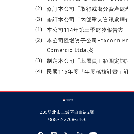
(
2
)
114.10.27
修訂本公司「取得或處分資產處理
(
3
)
修訂本公司「內部重大資訊處理作
(
1
)
本公司114年第三季財務報告案
(
2
)
本公司擬增資子公司Foxconn Brasil 
Comercio Ltda.案
114.11.12
(
3
)
制定本公司「基層員工範圍定期評
(
4
)
民國115年度「年度稽核計畫」訂
236新北市土城區自由街2號
+886-2-2268-3466