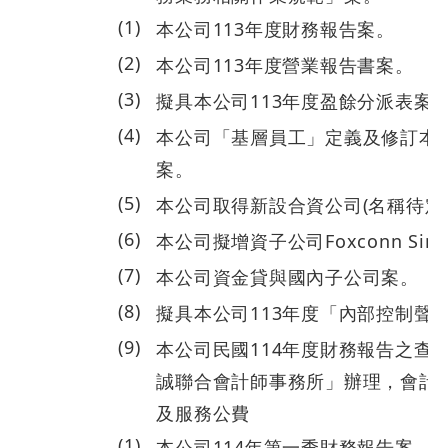
(
1
)
本公司113年度財務報告案。
(
2
)
本公司113年度營業報告書案。
(
3
)
擬具本公司113年度盈餘分派表案
(
4
)
本公司「基層員工」定義及修訂本
案。
(
5
)
本公司取得新設合資公司(名稱待定
114.03.14
(
6
)
本公司擬增資子公司Foxconn Singap
(
7
)
本公司資金貸與國內子公司案。
(
8
)
擬具本公司113年度「內部控制聲
(
9
)
本公司民國114年度財務報告之查
誠聯合會計師事務所」辦理，會計
及服務公費
(
1
)
本公司114年第一季財務報告案。