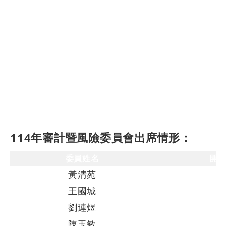
114年審計暨風險委員會出席情形：
委員姓名
開
黃清苑
王國城
劉連煜
陳玉敏