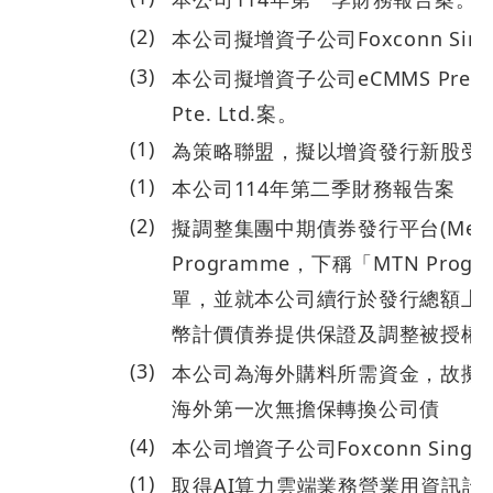
(
2
)
本公司擬增資子公司Foxconn Singap
114.05.14
(
3
)
本公司擬增資子公司eCMMS Precisio
Pte. Ltd.案。
(
1
)
114.07.30
為策略聯盟，擬以增資發行新股受
(
1
)
本公司114年第二季財務報告案
(
2
)
擬調整集團中期債券發行平台(Medium
Programme，下稱「MTN Prog
單，並就本公司續行於發行總額上限
114.08.14
幣計價債券提供保證及調整被授權
(
3
)
本公司為海外購料所需資金，故擬
海外第一次無擔保轉換公司債
(
4
)
本公司增資子公司Foxconn Singapo
(
1
)
取得AI算力雲端業務營業用資訊設