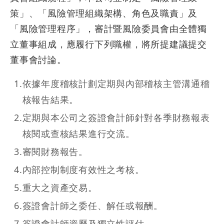
策」、「風險管理組織架構、角色及職責」及
「風險管理程序」，審計暨風險委員會由全體獨
立董事組成，應履行下列職權，將所提建議提交
董事會討論。
1
.
依據年度稽核計劃定期與內部稽核主管溝通稽
核報告結果。
2
.
定期與本公司之簽證會計師針對各季財務報表
核閱或查核結果進行交流。
3
.
審閱財務報告。
4
.
內部控制制度有效性之考核。
5
.
重大之資產交易。
6
.
簽證會計師之委任、解任或報酬。
7
.
簽證會計師資歷及獨立性評估。