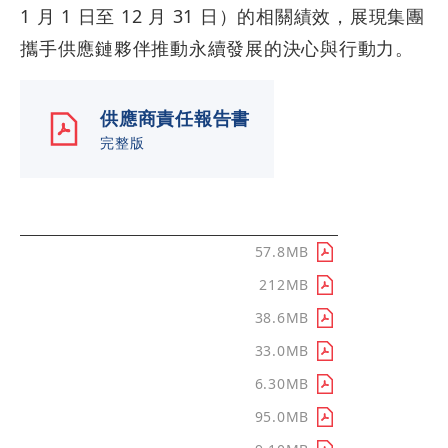
1 月 1 日至 12 月 31 日）的相關績效，展現集團
攜手供應鏈夥伴推動永續發展的決心與行動力。
供應商責任報告書
完整版
章節分類
下載/查看
導言
57.8MB
掌舵永續供應鏈
212MB
推動落實人權價值
38.6MB
實踐環境與氣候變遷
33.0MB
擴展供應鏈影響力行動
6.30MB
邁向永續採購
95.0MB