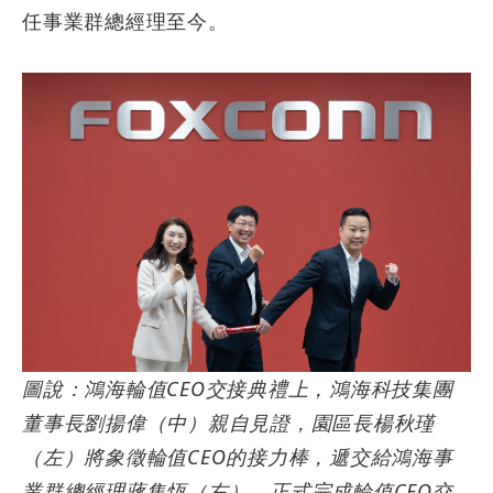
任事業群總經理至今。
圖說：鴻海輪值
CEO
交接典禮上，鴻海科技集團
董事長劉揚偉（中）親自見證，園區長楊秋瑾
（左）
將象徵輪值
CEO
的接力棒，遞交給
鴻海事
業群總經理蔣集恆（
右
），正式完成輪值
CEO
交