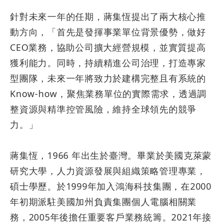
針對未來一年的任期，蔣集恆提出了兩大核心推
動方向，「首先是發揮事業單位背景優勢，做好
CEO
業務，協助公司擴大經營規模，並實質提高
獲利能力。同時，持續精進公司治理，打造專家
型團隊，未來一年將致力於建構完整且有系統的
Know-how
，聚焦業務單位的實際需求，透過調
整資源與精準控管風險，維持全球領先的競爭
力。」
蔣集恆，
1966
年出生於臺灣。畢業於美國克萊蒙
研究大學，人力資源發展與組織策略管理專業，
碩士學歷。於
1999
年加入鴻海科技集團，在
2000
年初期派駐美國加州負責集團個人電腦相關業
務，
2005
年後擔任重要客戶業務統籌。
2021
年接