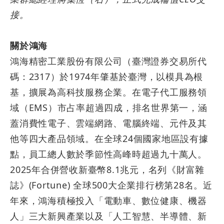
接。
關於鴻海
鴻海精密工業股份有限公司（臺灣證券交易所代
碼：
2317
）於
1974
年肇基於臺灣，以模具為根
基，擴展為高科技服務企業。在電子代工服務領
域（
EMS
）市占率超過四成，排名世界第一，涵
蓋消費性電子、雲端網路、電腦終端、元件及其
他等四大產品領域。在全球
24
個國家地區設有據
點，員工總人數於季節性高峰時超過九十萬人。
2025
年合併營收新臺幣
8.1
兆元，名列《財富雜
誌》
(Fortune)
全球
500
大企業排行榜第
28
名。近
年來，鴻海積極投入「電動車、數位健康、機器
人」三大新興產業以及「人工智慧、半導體、新