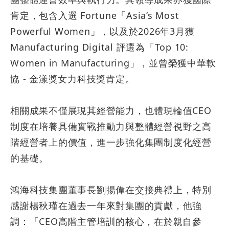
肯定，包含入選
Fortune
「
Asia’s Most
Powerful Women
」，以及於
2026
年
3
月獲
Manufacturing Digital
評選為「
Top 10:
Women in Manufacturing
」，並曾榮獲中華軟
協
-
金漾獎女力科技獎肯定。
相關成果不僅展現其經營能力，也體現輪值
CEO
制度在培養具備實戰推動力與整體經營視野之高
階經營者上的價值，進一步強化集團制度化經營
的基礎。
鴻海科技集團董事長劉揚偉在交接典禮上，特別
感謝楊秋瑾在過去一年來對集團的貢獻，他強
調：「
CEO
高階主管培訓的核心，在於親自參