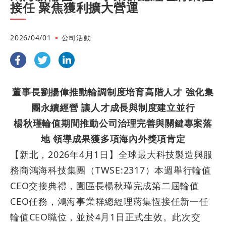
接任 聚焦獲利擴大營運
2026/04/01
公司活動
董事長劉揚偉推動輪調制度培育高階人才 強化集
團永續經營 讓人才成長與制度建立並行
楊秋瑾輪值期間推動公司治理完善與關鍵專案落
地 領導成果獲多項海內外獎項肯定
【新北，
2026
年
4
月
1
日】全球最大科技製造與服
務商鴻海科技集團（
TWSE:2317
）本週舉行輪值
CEO
交接典禮，園區長楊秋瑾完成第二屆輪值
CEO
任務，鴻海事業群總經理蔣集恆接任新一任
輪值
CEO
職位，並於
4
月
1
日正式生效。此次交