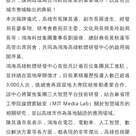
提升，讓高雄成為台灣軟體產業的重要城市！以及智慧
城市整城輸出的典範！
本次揭牌儀式，高雄市長陳其邁、副市長羅達生、經發
局長廖泰翔、研考會蔡宛芬主委、文化局長簡美玲副局
長等；鴻海科技集團董事長劉揚偉、總財務長黃秋蓮等
高管出席與會，共同為鴻海高雄軟體研發中心的啟用揭
開序幕。
鴻海高雄軟體研發中心首批共計逾百位集團員工進駐，
並持續在當地舉辦徵才，目前累積履歷投遞人數已超過
3,000人次，後續會再跟當地大專院校推動產業合作。
該中心將聚焦集團三大智慧平台技術研發，結合麻省理
工學院媒體實驗室（MIT Media Lab）關於智慧城市的
相關研究，並以高雄市作為落地驗證的應用場域。
陳其邁市長表示，鴻海在電芯、電動車、人工智慧、數
位解決方案等各方面，都表現的非常傑出，高雄也很榮