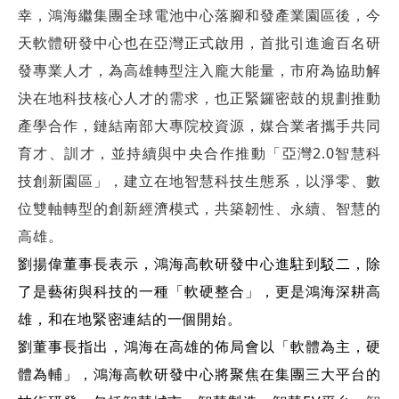
幸，鴻海繼集團全球電池中心落腳和發產業園區後，今
天軟體研發中心也在亞灣正式啟用，首批引進逾百名研
發專業人才，為高雄轉型注入龐大能量，市府為協助解
決在地科技核心人才的需求，也正緊鑼密鼓的規劃推動
產學合作，鏈結南部大專院校資源，媒合業者攜手共同
育才、訓才，並持續與中央合作推動「亞灣2.0智慧科
技創新園區」，建立在地智慧科技生態系，以淨零、數
位雙軸轉型的創新經濟模式，共築韌性、永續、智慧的
高雄。
劉揚偉董事長表示，鴻海高軟研發中心進駐到駁二，除
了是藝術與科技的一種「軟硬整合」，更是鴻海深耕高
雄，和在地緊密連結的一個開始。
劉董事長指出，鴻海在高雄的佈局會以「軟體為主，硬
體為輔」，鴻海高軟研發中心將聚焦在集團三大平台的