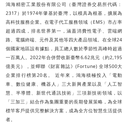
鴻海精密工業股份有限公司（臺灣證券交易所代碼：
2317）於1974年肇基於臺灣，以模具為根基，擴展為
高科技服務企業。在電子代工服務領域（EMS）市占率
超過四成，排名世界第一，涵蓋消費性電子、雲端網
路、電腦終端、元件及其他等四大產品領域。在全球24
個國家地區設有據點，員工總人數於季節性高峰時超過
一百萬人。2022年合併營收新臺幣6.62兆元（約2,195
億美元），並蟬聯《財富雜誌》(Fortune) 全球500大
企業排行榜第20名。 近年來，鴻海積極投入「電動
車、數位健康、機器人」三大新興產業以及「人工智
慧、半導體、新世代通訊技術」三項新技術領域，以
「三加三」結合作為集團重要的長期發展策略，為全球
標竿客戶提供完整解決方案，成為全方位智慧生活提供
者。