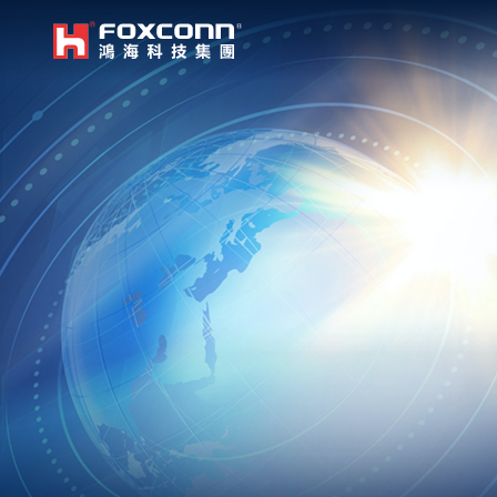
我們立足本地，放眼全球
鴻海集團
亞洲
集團首頁
繁體中文
｜
English
中國大
越南