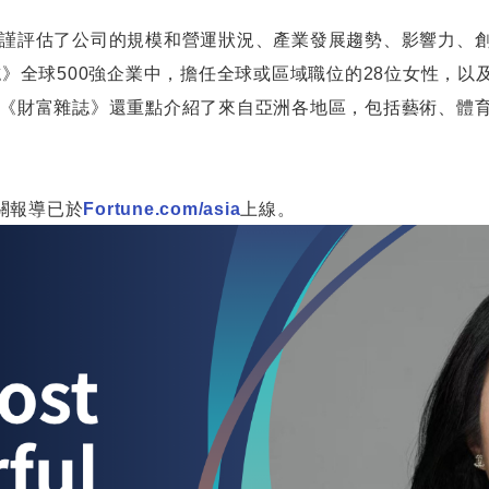
誠信經營
謹評估了公司的規模和營運狀況、產業發展趨勢、影響力、
誌》全球
500
強企業中，擔任全球或區域職位的
28
位女性，以
FAQ 問答集
《財富雜誌》還重點介紹了來自亞洲各地區，包括藝術、體
聯絡人資訊
訊息訂閱
關報導已於
Fortune.com/asia
上線。
會員專區