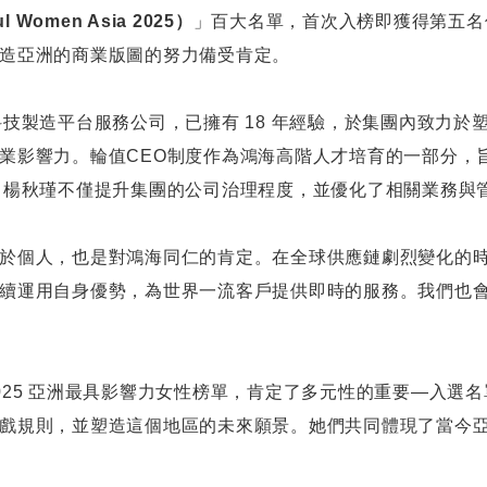
ul Women Asia 2025
）
」百大名單，首次入榜即獲得第五名
每月營收報告
社群平台
人權盡職調查報告書
造亞洲的商業版圖的努力備受肯定。
公司年報
TCFD 淨零戰略報告書
X
科技製造平台服務公司，已擁有
18
年經驗，於集團內致力於
信用評等
第三方稽核摘要報告
Linkedin
業影響力。輪值
CEO
制度作為鴻海高階人才培育的一部分，
股東專區
ESG重要政策
Instagram
，楊秋瑾不僅提升集團的公司治理程度，並優化了相關業務與
利害關係人關注性
Youtube
股價資訊
於個人，也是對鴻海同仁的肯定
。在全球供應鏈劇烈變化的
議題之問卷調查
Facebook
股東會
續運用自身優勢，為世界一流客戶提供即時的服務。我們也
鴻海教育基金會
Podcast ( i SEE 夢想家 )
股利資訊
研究券商
HHTD活動網站
025
亞洲最具影響力女性榜單，肯定了多元性的重要
—
入選名
台灣證券交易所
戲規則，並塑造這個地區的未來願景。她們共同體現了當今
公開資訊觀測站
/重大訊息公告