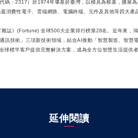
代碼：
2317
）於
1974
年肇基於臺灣，以模具為根基，擴展為
涵蓋消費性電子、雲端網路、電腦終端、元件及其他等四大產
富雜誌》
(Fortune)
全球
500
大企業排行榜第
28
名。近年來，
通訊技術」三項新技術領域，結合
AI
推動「智慧製造、智慧
全球標竿客戶提供完整解決方案，成為全方位智慧生活提供
延伸閱讀