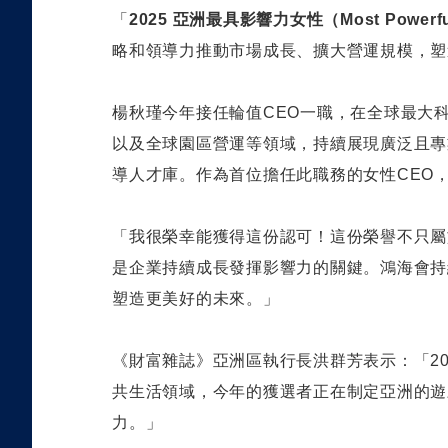
「
2025
亞洲最具影響力女性（
Most Powerf
略和領導力推動市場成長、擴大營運規模，塑
楊秋瑾今年接任輪值
CEO
一職，在全球最大
以及全球園區營運等領域，持續展現廣泛且專
導人才庫。作為首位擔任此職務的女性
CEO
「我很榮幸能獲得這份認可！這份榮譽不只屬
是企業持續成長發揮影響力的關鍵。鴻海會持
塑造更美好的未來。
」
《財富雜誌》亞洲區執行長洪群芳表示：「
2
共生活領域，今年的獲選者正在制定亞洲的遊
力。」