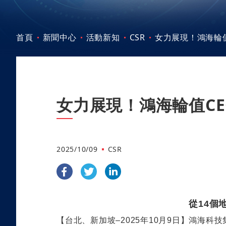
首頁
新聞中心
活動新知
CSR
女力展現！鴻海輪
女力展現！鴻海輪值C
2025/10/09
CSR
從
14
個
【台北、新加坡–
2025
年
10
月
9
日】
鴻海科技