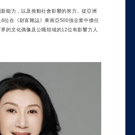
創新能力，以及推動社會影響的努力。從亞洲
及
6
位在《財富雜誌》東南亞
500
強企業中擔任
育界的文化偶像及公職領域的
12
位有影響力人