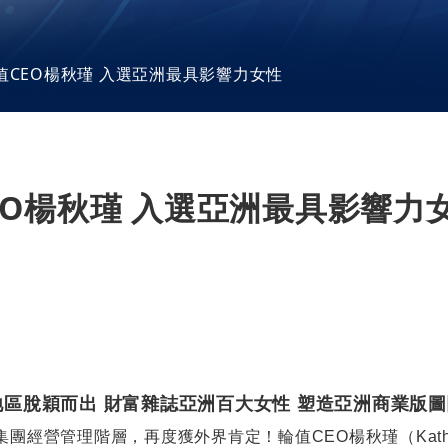
關聯企業
供應鏈管理
廠區巡禮
加入我們
組織及職掌
值CEO楊秋瑾 入選亞洲最具影響力女性
環境永續
集團行為準則暨責任標準
台灣廠區
董事會
社會參與
海外廠區
委員會
勞權維護
推動永續發展執行情形
大陸廠區
公司治理運作情形
員工福利措施
EO楊秋瑾 入選亞洲最具影響力
內部稽核
利害關係人
影音中心
工作環境與員工人身安全
重要內規
利害關係人議合方式
HHTD 鴻海科技日
退休制度與其實施情形
風險管理
ESG 活動與論壇
資料中心
檔案中心
財務資訊
鴻海公司活動
永續報告書
鴻海風雲
財務概況
ESG Insight
地區脫穎而出 財富雜誌亞洲百大女性 塑造亞洲商業版
集團經營管理階層，再度獲外界肯定！輪值
CEO
楊秋瑾（
Kat
海外廠區
每季財務報告
供應商責任報告書