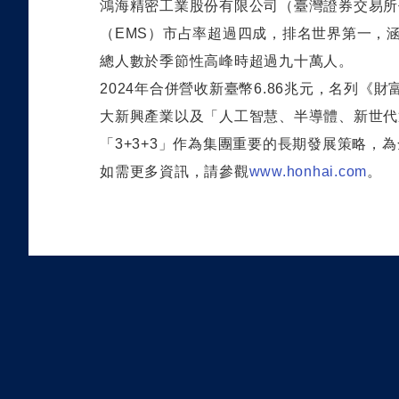
鴻海精密工業股份有限公司（臺灣證券交易所
（
EMS
）市占率超過四成，排名世界第一，
總人數於季節性高峰時超過九十萬人。
2024
年合併營收新臺幣
6.86
兆元，名列《財
大新興產業以及「人工智慧、半導體、新世代
「
3+3+3
」作為集團重要的長期發展策略，為
如需更多資訊，請參觀
www.honhai.com
。