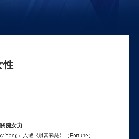
女性
圖關鍵女力
hy Yang
）入選《財富雜誌
》
（
Fortune
）