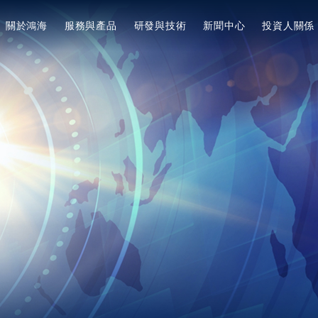
關於鴻海
服務與產品
研發與技術
新聞中心
投資人關係
美洲
陸
简体中文
美國
集團簡介
專利與獎項
企業永續概述
新聞集錦
服務與產品
經營方針
Tiếng Việt
墨西哥
願景宗旨與核心價值
專利與獎項概述
ESG願景與策略目標
最新消息
提升企業價值計畫
3+3+3=∞
集團概述
專利扶植新創計劃
響應國際倡議
電動車EV
投資人關係活動
焦點動態
創辦人
董事長的話與永續委員會
3+3+3佈局
鴻海研究院
產業與技術佈局
活動行事曆
董事長
焦點面向
活動新知
鴻海研究院概述
法說會與路演
集團大事紀
資料下載
永續治理
產業脈動
影音列表
營運據點
員工照護
公司活動
MIH EV 研發院
公司治理
全球版圖
健康安全
CSR
MIH 開放電動車聯盟介紹
概述