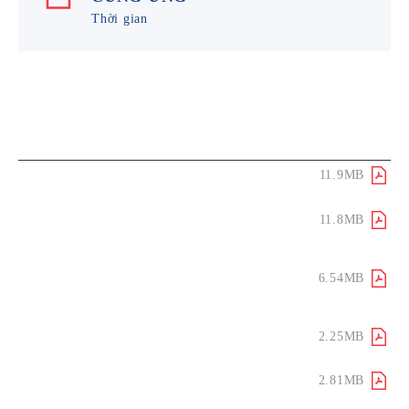
Thời gian
Tải xuống /
Danh mục chương
Xem trực
tuyến
Lời dẫn
11.9MB
Xây dựng chuỗi cung ứng bền
11.8MB
vững​
Thúc đẩy thực thi giá trị nhân
6.54MB
quyền​
Mở rộng hành động tạo ảnh
2.25MB
hưởng trong chuỗi cung ứng
Hướng tới mua sắm bền vững​
2.81MB