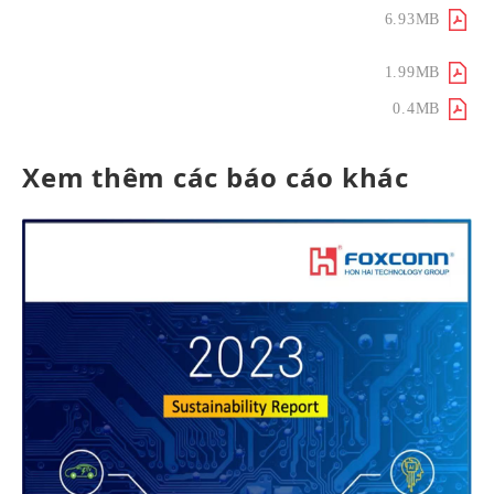
Thực thi quản lý môi trường và
6.93MB
ứng phó biến đổi khí hậu
Kết luận​
1.99MB
Phụ lục
0.4MB
Xem thêm các báo cáo khác