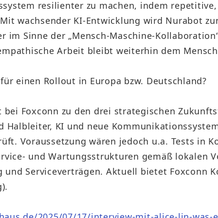
eitssystem resilienter zu machen, indem repetit
. Mit wachsender KI-Entwicklung wird Nurabot z
im Sinne der „Mensch-Maschine-Kollaboration“. E
 empathische Arbeit bleibt weiterhin dem Mensch
 für einen Rollout in Europa bzw. Deutschland?
rt bei Foxconn zu den drei strategischen Zukunft
nd Halbleiter, KI und neue Kommunikationssysteme
rüft. Voraussetzung wären jedoch u.a. Tests in K
ervice- und Wartungsstrukturen gemäß lokalen Vo
 und Serviceverträgen. Aktuell bietet Foxconn K
).
aus.de/2025/07/17/interview-mit-alice-lin-was-e