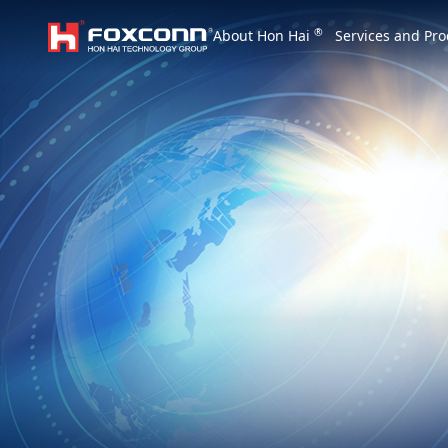
We are based on the local area and look at th
®
About Hon Hai
Services and Pro
Hon Hai Group
Asia
Homepage
繁體中文
｜
English
China
Vietna