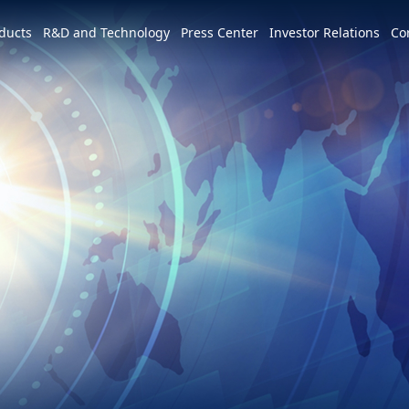
e world
ducts
R&D and Technology
Press Center
Investor Relations
Co
America
简体中文
U.S.
Profile
Leadership Vision
CSR Overview
Services and Products
Patents and Awards
News
m
Tiếng Việt
Mexico
Vision and Mission
IR activities
ESG Vision & Strategic Goals
3+3+3=∞
Overview
Latest News
Overview
Calendar
Advocacy and Promotion
Event Highlights
Hon Hai Research Institute
EV
Founder
Investor Meetings and
Letter from Chairman and
Development Strategy and Blueprint
Overview
3+3+3
Roadshows
Sustainability Committee
Chairman
Downloads
Events
Videos
Our Focuses
Key Milestones
MIH Consortium
Industry Events
Corporate Governance
Sustainable Governance
Operating Base
MIH Open EV Alliance
Corporate Events
Overview
Employees