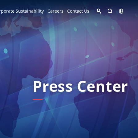
Homepage - English
rporate Sustainability
Careers
Contact Us
Europe
English
Czech Republic
čeština
Español
Slovakia
Slovak
Press Center