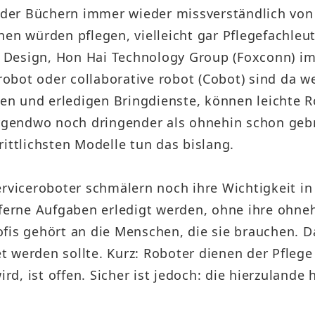
Sustainability Report
 oder Büchern immer wieder missverständlich von
Quarterly Results
Factories Overseas
en würden pflegen, vielleicht gar Pflegefachleut
ESG Insight
Monthly Revenue
UI Design, Hon Hai Technology Group (Foxconn) im
Social Media
Supplier Responsibility Report
robot oder collaborative robot (Cobot) sind da we
Annual Reports
n und erledigen Bringdienste, können leichte R
X
HRDD Report
Credit Rating
irgendwo noch dringender als ohnehin schon geb
Linkedin
TCFD Net Zero Strategy Report
ittlichsten Modelle tun das bislang.
Shareholder Services
Instagram
Third-Party Audit Summary
rviceroboter schmälern noch ihre Wichtigkeit in 
Stock Quotes
Report
Youtube
rne Aufgaben erledigt werden, ohne ihre ohneh
Shareholders Meeting
Important ESG Regulations and
is gehört an die Menschen, die sie brauchen. Das
Facebook
Policies
 werden sollte. Kurz: Roboter dienen der Pflege 
Dividend
Podcast ( i SEE Dreamer )
d, ist offen. Sicher ist jedoch: die hierzuland
Questionnaire of Stakeholder
Analyst Coverage
Concerns
HHTD25