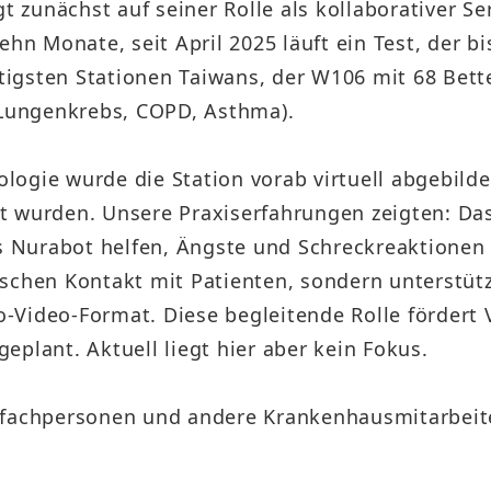
gt zunächst auf seiner Rolle als kollaborativer S
ehn Monate, seit April 2025 läuft ein Test, der b
äftigsten Stationen Taiwans, der W106 mit 68 Bet
 Lungenkrebs, COPD, Asthma).
nologie wurde die Station vorab virtuell abgebil
 wurden. Unsere Praxiserfahrungen zeigten: Das
Nurabot helfen, Ängste und Schreckreaktionen ä
schen Kontakt mit Patienten, sondern unterstütz
Video-Format. Diese begleitende Rolle fördert V
plant. Aktuell liegt hier aber kein Fokus.
efachpersonen und andere Krankenhausmitarbeit