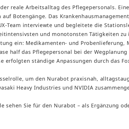
er reale Arbeitsalltag des Pflegepersonals. Eine
allein auf Botengänge. Das Krankenhausmanagemen
X-Team interviewte und begleitete die Stationsl
eitintensivsten und monotonsten Tätigkeiten zu i
altung ein: Medikamenten- und Probenlieferung, 
se half das Pflegepersonal bei der Wegplanung 
ase erfolgten ständige Anpassungen durch das F
üsselrolle, um den Nurabot praxisnah, alltagstaug
asaki Heavy Industries und NVIDIA zusammenge
lle sehen Sie für den Nurabot – als Ergänzung 