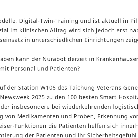
Taiwan Stock Exchange
Foxconn Education Foundation
Corporate Integrity
lle, Digital‑Twin‑Training und ist aktuell in Pi
zial im klinischen Alltag wird sich jedoch erst 
FAQ
seinsatz in unterschiedlichen Einrichtungen zeig
Contacts
aben kann der Nurabot derzeit in Krankenhäuser
Subscription Center
 mit Personal und Patienten?
Foxconn Members
auf der Station W106 des Taichung Veterans Gener
 Newsweek 2025 zu den 100 besten Smart Hospita
, der insbesondere bei wiederkehrenden logistis
rung von Medikamenten und Proben, Erkennung 
ser-Funktionen die Patienten helfen sich innerh
entierung der Patienten und ihr Sicherheitsgefüh