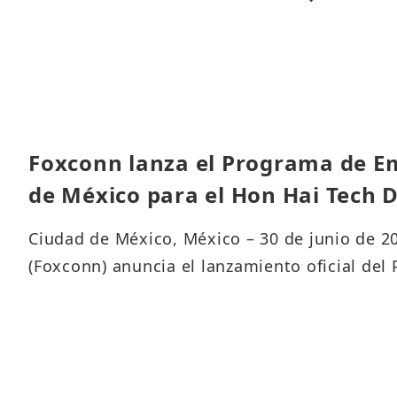
Políticas clave de ESG
Tabla comparativa de estándares
GRI y SASB
Cuestionario de preocupaciones
de las partes interesadas
Foxconn lanza el Programa de E
de México para el Hon Hai Tech 
Ciudad de México, México – 30 de junio de 
(Foxconn) anuncia el lanzamiento oficial de
Videógrafos de México para el Hon Hai Tech D
colaboradores creativos y apasionados de s
representar al país en el evento tecnológic
parte de su estrategia global de participaci