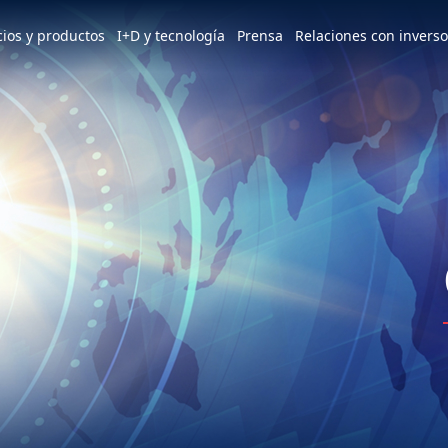
e world
cios y productos
I+D y tecnología
Prensa
Relaciones con invers
America
简体中文
U.S.
Patentes y premios
Noticias
Descripción general de ESG
Servicios y productos
Perfil
m
Tiếng Việt
Mexico
d
Descripción general
Últimas noticias
Visión y objetivos estratégicos
3+3=∞
Visión y Misión
ESG
Instituto de Investigación Hon Hai
Conoce nuestras plantas
Enfoque dinámico
Descripción general
Apoyo a iniciativas internacionales
Descripción general
Plantas en México
Diseño industrial y tecnológico
Fundador
Mensaje del Presidente y del
Consorcio MIH
Prensa
Presidente
Comité de Sostenibilidad
Alianza abierta de vehículos
HHTD Día de la Tecnología de Hon
Hitos clave
Implementación del Desarrollo
eléctricos de MIH
Hai
Sostenible
Base de operaciones
Únete a nosotros
Redes sociales