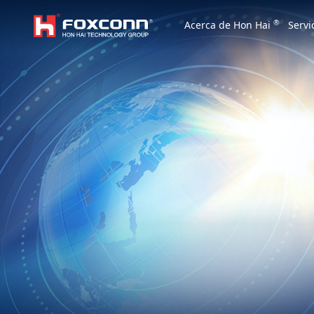
We are based on the local area and look at th
®
Acerca de Hon Hai
Servi
Hon Hai Group
Asia
Homepage
繁體中文
｜
English
China
Vietna