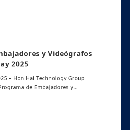
mbajadores y Videógrafos
Day 2025
2025 – Hon Hai Technology Group
l Programa de Embajadores y
ay 2025, una iniciativa que invita a
us operaciones en México a
o más relevante del Grupo. Como
ón de empleados, los seleccionados