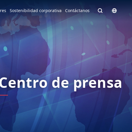
Homepage - English
ores
Sostenibilidad corporativa
Contáctanos
Europe
English
Czech Republic
čeština
e facto
Slovakia
Slovak
Centro de prensa