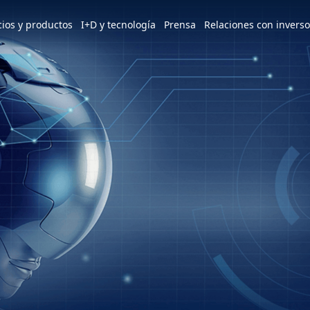
e world
cios y productos
I+D y tecnología
Prensa
Relaciones con invers
America
简体中文
U.S.
Patentes y premios
Noticias
Descripción general de ESG
Servicios y productos
Perfil
m
Tiếng Việt
Mexico
d
Descripción general
Últimas noticias
Visión y objetivos estratégicos
3+3=∞
Visión y Misión
ESG
Instituto de Investigación Hon Hai
Conoce nuestras plantas
Enfoque dinámico
Descripción general
Apoyo a iniciativas internacionales
Descripción general
Plantas en México
Diseño industrial y tecnológico
Fundador
Mensaje del Presidente y del
Consorcio MIH
Prensa
Presidente
Comité de Sostenibilidad
Alianza abierta de vehículos
HHTD Día de la Tecnología de Hon
Hitos clave
Implementación del Desarrollo
eléctricos de MIH
Hai
Sostenible
Base de operaciones
Únete a nosotros
Redes sociales