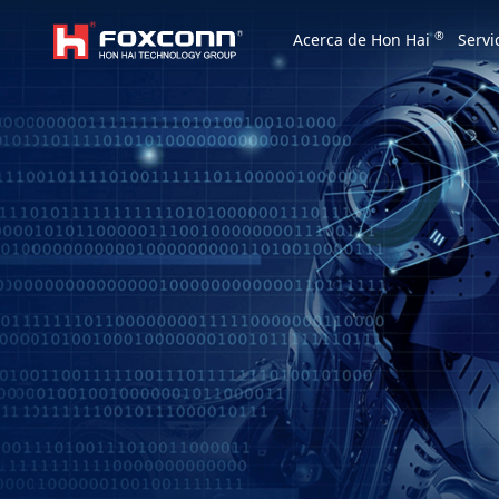
We are based on the local area and look at th
®
Acerca de Hon Hai
Servi
Hon Hai Group
Asia
Homepage
繁體中文
｜
English
China
Vietna