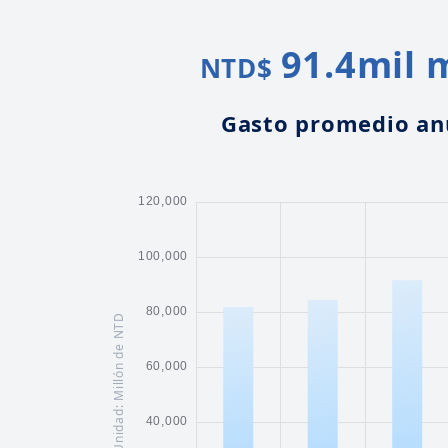
91.4
mil 
NTD$
Gasto promedio an
Unidad: Millón de NTD