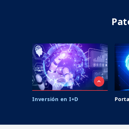
Pat
Inversión en I+D
Porta