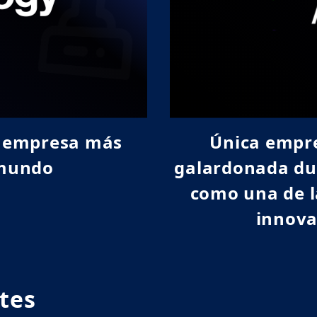
Políticas clave de ESG
Tabla comparativa de estándares
GRI y SASB
Cuestionario de preocupaciones
de las partes interesadas
.ª empresa más
Única empr
 mundo
galardonada du
como una de l
innova
tes