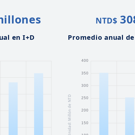
millones
30
NTD$
ual en I+D
Promedio anual de 
Unidad: Millón de NTD