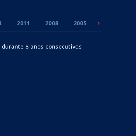
3
2011
2008
2005
2003
1
 durante 8 años consecutivos