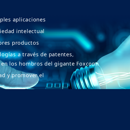
ples aplicaciones
edad intelectual
ores productos
ogías a través de patentes,
 en los hombros del gigante Foxconn
dad y promover el