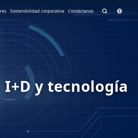
Homepage - English
ores
Sostenibilidad corporativa
Contáctanos
Europe
English
Czech Republic
čeština
e facto
Slovakia
Slovak
I+D y tecnología