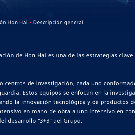
Partes interesadas
Huella global
Linkedin
Participación de las partes
Subsidiarias
ión Hon Hai
Descripción general
interesadas
Instagram
Acerca de Hon Hai México
Recursos
Youtube
Informe de Sostenibilidad
gación de Hon Hai es una de las estrategias clav
Facebook
Informe TCFD
Informe de Responsabilidad del
nco centros de investigación, cada uno conforma
Proveedor
guardia. Estos equipos se enfocan en la investig
ciendo la innovación tecnológica y de productos 
ESG Insight
tensivo en mano de obra a uno intensivo en con
Informe Resumen de Auditoría de
el desarrollo “3+3” del Grupo.
Terceros