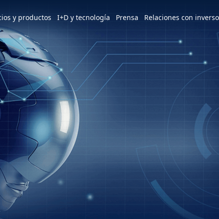
e world
cios y productos
I+D y tecnología
Prensa
Relaciones con invers
America
简体中文
U.S.
Patentes y premios
Noticias
Descripción general de ESG
Servicios y productos
Perfil
m
Tiếng Việt
Mexico
d
Descripción general
Últimas noticias
Visión y objetivos estratégicos
3+3=∞
Visión y Misión
ESG
Instituto de Investigación Hon Hai
Conoce nuestras plantas
Enfoque dinámico
Descripción general
Apoyo a iniciativas internacionales
Descripción general
Plantas en México
Diseño industrial y tecnológico
Fundador
Mensaje del Presidente y del
Consorcio MIH
Prensa
Presidente
Comité de Sostenibilidad
Alianza abierta de vehículos
HHTD Día de la Tecnología de Hon
Hitos clave
Implementación del Desarrollo
eléctricos de MIH
Hai
Sostenible
Base de operaciones
Únete a nosotros
Redes sociales