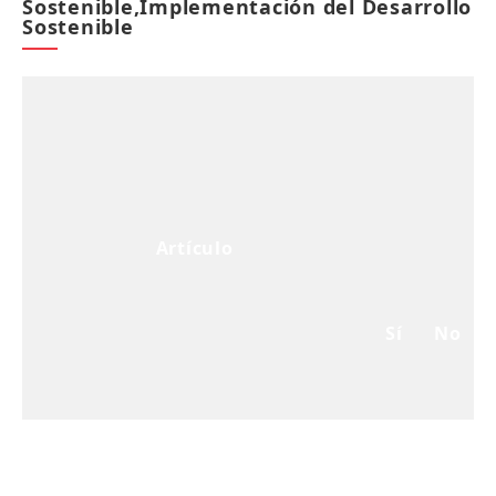
Sostenible,Implementación del Desarrollo
Sostenible
Artículo
Sí
No
L
R