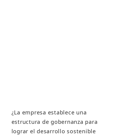
c
E
s
E
c
r
o
d
E
c
r
e
¿La empresa establece una
p
estructura de gobernanza para
o
lograr el desarrollo sostenible