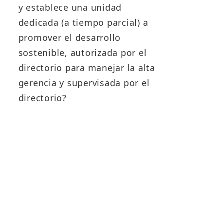
p
y establece una unidad
dedicada (a tiempo parcial) a
f
v
promover el desarrollo
i
sostenible, autorizada por el
e
directorio para manejar la alta
e
gerencia y supervisada por el
la
directorio?
E
a
t
i
tr
l
a
c