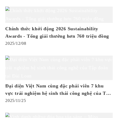
Chính thức khởi động 2026 Sustainability
Awards - Tổng giải thưởng hơn 760 triệu đồng
2025/12/08
Đại diện Việt Nam cùng đặc phái viên 7 khu
vực trải nghiệm hệ sinh thái công nghệ của Tập
đoàn tại Đài Loan
2025/11/25