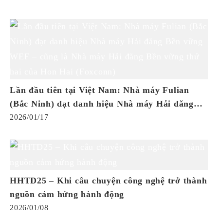
Lần đầu tiên tại Việt Nam: Nhà máy Fulian
(Bắc Ninh) đạt danh hiệu Nhà máy Hải đăng
Bền vững WEF – cũng là Nhà máy Hải đăng
2026/01/17
Bền vững thứ hai của Hon Hai (Foxconn)
HHTD25 – Khi câu chuyện công nghệ trở thành
nguồn cảm hứng hành động
2026/01/08