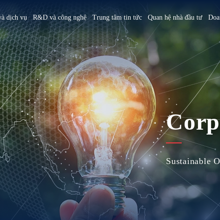
à dịch vụ
R&D và công nghệ
Trung tâm tin tức
Quan hệ nhà đầu tư
Doa
America
简体中文
U.S.
Giới thiệu
Tổng quan
Bằng sáng chế và giải thưởng
Sản phẩm và dịch vụ
Sự kiện
m
Tiếng Việt
Mexico
Sứ mệnh, tầm nhìn và giá trị cốt lõi
Tầm nhìn và mục tiêu chiến lược ESG
Tổng quan
3+3=∞
Hoạt động công ty
Tổng quan về Tập đoàn
Hưởng ứng sáng kiến quốc tế
Viện nghiên cứu Hồng Hải
Sự kiện nổi bật
CSR
Corpo
Nhà sáng lập
Thông điệp từ Chủ tịch Hội đồng quản
Tổng quan
Phân bố ngành nghề và công nghệ
Tham quan nhà xưởng
trị và Ủy ban Phát triển bền vững
Chủ tịch Hội đồng quản trị
Viện nghiên cứu và phát triển MIH
Nhà xưởng Việt Nam
Sustainable 
Tình hình thực hiện thúc đẩy phát
Sự kiện lớn của Tập đoàn
Giới thiệu liên minh xe điện mở MIH
Truyền thông xã hội
triển bền vững
Địa điểm hoạt động
Tham gia cùng chúng tôi
Facebook
Các bên liên quan