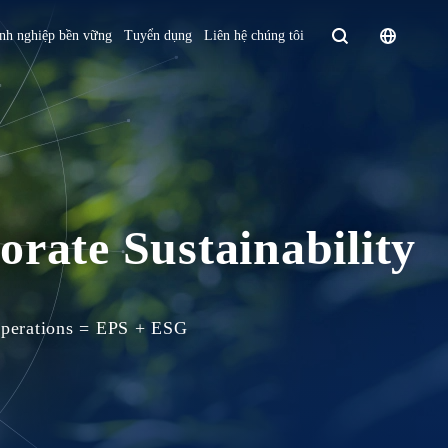
Homepage - English
nh nghiệp bền vững
Tuyển dụng
Liên hệ chúng tôi
Europe
English
Czech Republic
čeština
Español
Slovakia
Slovak
rate Sustainability
Operations = EPS + ESG