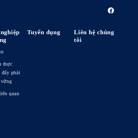
nghiệp
Tuyển dụng
Liên hệ chúng
ng
tôi
an
h thực
c đẩy phát
n vững
liên quan