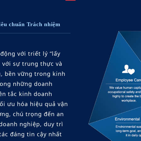
iêu chuẩn Trách nhiệm
ộng với triết lý “lấy
 với sự trung thực và
g, bền vững trong kinh
trong những doanh
ên tắc kinh doanh
ối ưu hóa hiệu quả vận
ợng, chú trọng đến an
doanh nghiệp, duy trì
 tác đáng tin cậy nhất