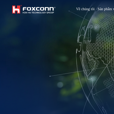
We are based on the local area and look at the world
Về chúng tôi
Sản phẩm v
Hon Hai Group
Asia
Homepage
繁體中文
｜
English
China
Vietna