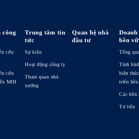
 công
Trung tâm tin
Quan hệ nhà
Doanh 
tức
đầu tư
bền vữ
ên cứu
Sự kiện
Tổng qu
Hoạt động công ty
Tình hìn
ên cứu
hiện thú
Tham quan nhà
riển MIH
triển bề
xưởng
Các bên 
Tư liệu